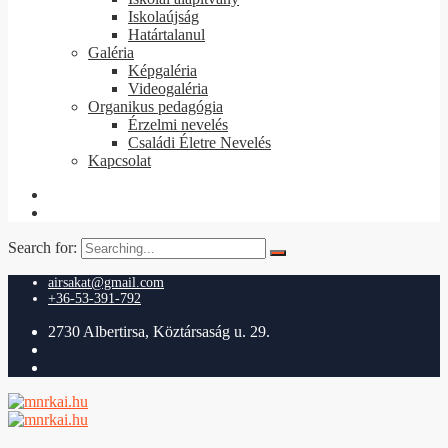
Iskolaújság
Határtalanul
Galéria
Képgaléria
Videogaléria
Organikus pedagógia
Érzelmi nevelés
Családi Életre Nevelés
Kapcsolat
Search for:
airsakat@gmail.com
+36-53-391-792
2730 Albertirsa, Köztársaság u. 29.