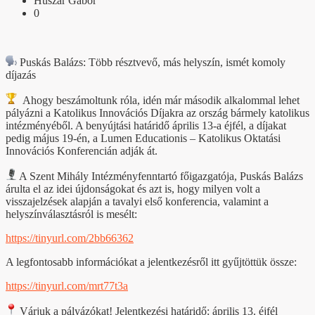
Huszár Gábor
0
Puskás Balázs: Több résztvevő, más helyszín, ismét komoly
díjazás
Ahogy beszámoltunk róla, idén már második alkalommal lehet
pályázni a Katolikus Innovációs Díjakra az ország bármely katolikus
intézményéből. A benyújtási határidő április 13-a éjfél, a díjakat
pedig május 19-én, a Lumen Educationis – Katolikus Oktatási
Innovációs Konferencián adják át.
A Szent Mihály Intézményfenntartó főigazgatója, Puskás Balázs
árulta el az idei újdonságokat és azt is, hogy milyen volt a
visszajelzések alapján a tavalyi első konferencia, valamint a
helyszínválasztásról is mesélt:
https://tinyurl.com/2bb66362
A legfontosabb információkat a jelentkezésről itt gyűjtöttük össze:
https://tinyurl.com/mrt77t3a
Várjuk a pályázókat! Jelentkezési határidő: április 13. éjfél