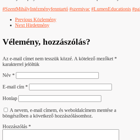
#SzentMihályIntézményfenntartó
#szemivac
#LumenEducationis
#pa
Previous
Közlemény
Next
Hirdetmény
Vélemény, hozzászólás?
Az e-mail címet nem tesszük közzé.
A kötelező mezőket
*
karakterrel jelöltük
Név
*
E-mail cím
*
Honlap
A nevem, e-mail címem, és weboldalcímem mentése a
böngészőben a következő hozzászólásomhoz.
Hozzászólás
*