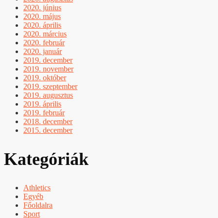
2020. június
2020. május
2020. április
2020. március
2020. február
2020. január
2019. december
2019. november
2019. október
2019. szeptember
2019. augusztus
2019. április
2019. február
2018. december
2015. december
Kategóriák
Athletics
Egyéb
Főoldalra
Sport