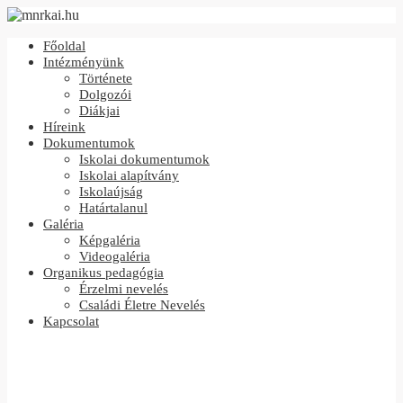
Főoldal
Intézményünk
Története
Dolgozói
Diákjai
Híreink
Dokumentumok
Iskolai dokumentumok
Iskolai alapítvány
Iskolaújság
Határtalanul
Galéria
Képgaléria
Videogaléria
Organikus pedagógia
Érzelmi nevelés
Családi Életre Nevelés
Kapcsolat