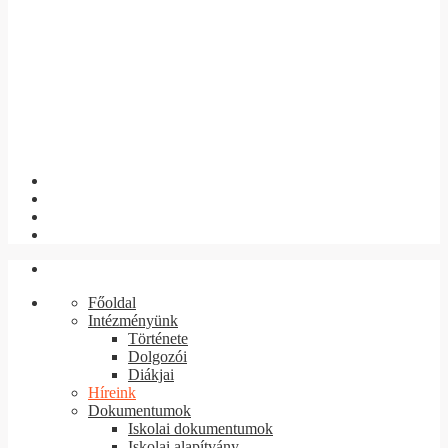
Főoldal
Intézményünk
Története
Dolgozói
Diákjai
Híreink
Dokumentumok
Iskolai dokumentumok
Iskolai alapítvány