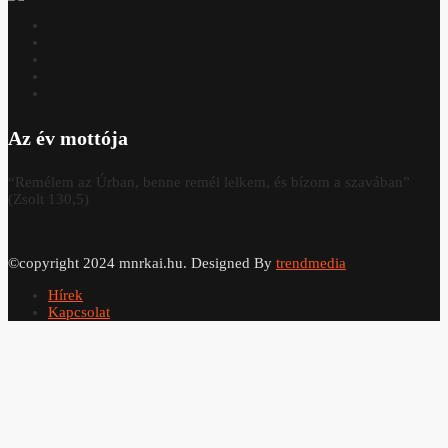
Az év mottója
“Remélem az Úrban, benne remél lelkem, és bízom a szavában”
(Zsolt 130,5)
©copyright 2024 mnrkai.hu. Designed By
trendmedia
Hírek
Kapcsolat