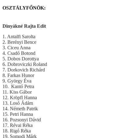
OSZTÁLYFŐNÖK:
Dinyákné Rajta Edit
1. Antalfi Sarolta
2. Berényi Bence
3. Ciceu Anna
4. Csadó Botond
5. Dobos Dorottya
6. Dobroviczki Roland
7. Dorkovich Richárd
8. Farkas Hunor
9. György Éva
10. Kantó Petra
11. Kiss Gábor
12. Kröpfl Hanna
13. Losó Ádám
14. Németh Patrik
15. Petri Hanna
16. Pozsonyi Dávid
17. Révai Réka
18. Rigó Réka
19. Somodi Márk