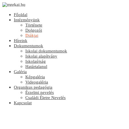
Főoldal
Intézményünk
Története
Dolgozói
Diákjai
Híreink
Dokumentumok
Iskolai dokumentumok
Iskolai alapítvány
Iskolaújság
Határtalanul
Galéria
Képgaléria
Videogaléria
Organikus pedagógia
Érzelmi nevelés
Családi Életre Nevelés
Kapcsolat