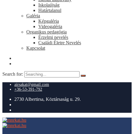
Iskolaújság
Határtalanul
Galéria
Képgaléria
Videogaléria
Organikus pedagógia
Érzelmi nevelés
Családi Életre Nevelés
Kapcsolat
Search for:
airsakat@gmail.com
+36-53-391-792
2730 Albertirsa, Köztársaság u. 29.