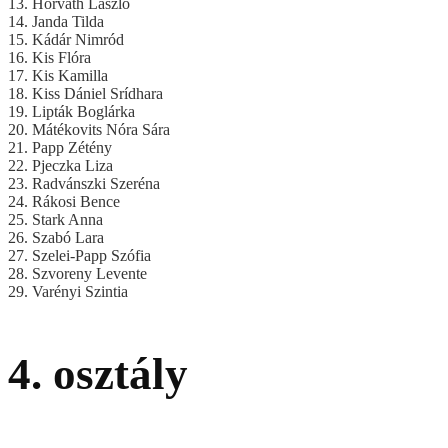
13. Horváth László
14. Janda Tilda
15. Kádár Nimród
16. Kis Flóra
17. Kis Kamilla
18. Kiss Dániel Srídhara
19. Lipták Boglárka
20. Mátékovits Nóra Sára
21. Papp Zétény
22. Pjeczka Liza
23. Radvánszki Szeréna
24. Rákosi Bence
25. Stark Anna
26. Szabó Lara
27. Szelei-Papp Szófia
28. Szvoreny Levente
29. Varényi Szintia
4. osztály