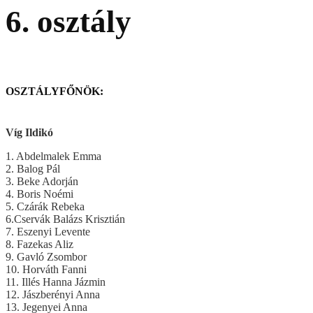
6. osztály
OSZTÁLYFŐNÖK:
Víg Ildikó
1. Abdelmalek Emma
2. Balog Pál
3. Beke Adorján
4. Boris Noémi
5. Czárák Rebeka
6.Cservák Balázs Krisztián
7. Eszenyi Levente
8. Fazekas Aliz
9. Gavló Zsombor
10. Horváth Fanni
11. Illés Hanna Jázmin
12. Jászberényi Anna
13. Jegenyei Anna