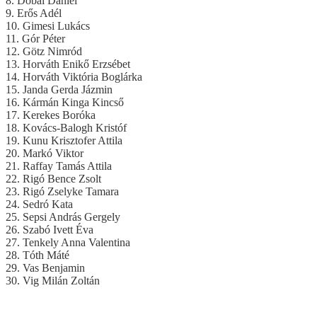
8. Dobai Dániel
9. Erős Adél
10. Gimesi Lukács
11. Gór Péter
12. Götz Nimród
13. Horváth Enikő Erzsébet
14. Horváth Viktória Boglárka
15. Janda Gerda Jázmin
16. Kármán Kinga Kincső
17. Kerekes Boróka
18. Kovács-Balogh Kristóf
19. Kunu Krisztofer Attila
20. Markó Viktor
21. Raffay Tamás Attila
22. Rigó Bence Zsolt
23. Rigó Zselyke Tamara
24. Sedró Kata
25. Sepsi András Gergely
26. Szabó Ivett Éva
27. Tenkely Anna Valentina
28. Tóth Máté
29. Vas Benjamin
30. Vig Milán Zoltán