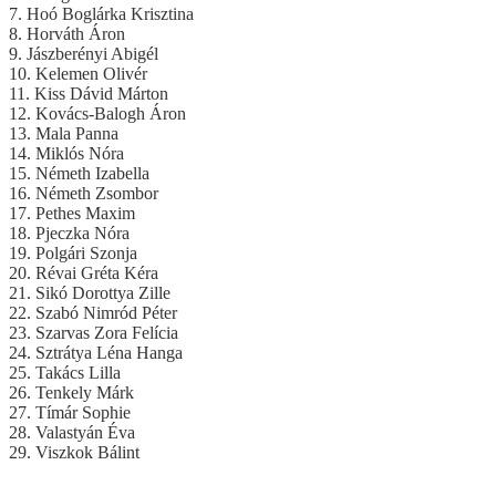
7. Hoó Boglárka Krisztina
8. Horváth Áron
9. Jászberényi Abigél
10. Kelemen Olivér
11. Kiss Dávid Márton
12. Kovács-Balogh Áron
13. Mala Panna
14. Miklós Nóra
15. Németh Izabella
16. Németh Zsombor
17. Pethes Maxim
18. Pjeczka Nóra
19. Polgári Szonja
20. Révai Gréta Kéra
21. Sikó Dorottya Zille
22. Szabó Nimród Péter
23. Szarvas Zora Felícia
24. Sztrátya Léna Hanga
25. Takács Lilla
26. Tenkely Márk
27. Tímár Sophie
28. Valastyán Éva
29. Viszkok Bálint