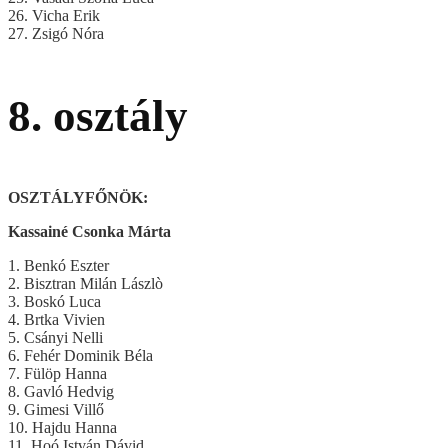
26. Vicha Erik
27. Zsigó Nóra
8. osztály
OSZTÁLYFŐNÖK:
Kassainé Csonka Márta
1. Benkó Eszter
2. Bisztran Milán Lászlò
3. Boskó Luca
4. Brtka Vivien
5. Csányi Nelli
6. Fehér Dominik Béla
7. Fülöp Hanna
8. Gavló Hedvig
9. Gimesi Villő
10. Hajdu Hanna
11. Hoó István Dávid