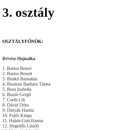
3. osztály
OSZTÁLYFŐNÖK:
Révész Hajnalka
1. Bartos Bence
2. Bartos Benett
3. Benkó Barnabás
4. Bisztran Barbara Tímea
5. Bura Izabella
6. Buzás Gergő
7. Csehi Lili
8. Dávid Dóra
9. Dinyák Hanna
10. Fejős Kinga
11. Halmi-Guti Hanna
12. Hegedűs László