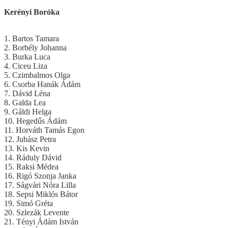
Kerényi Boróka
1. Bartos Tamara
2. Borbély Johanna
3. Burka Luca
4. Ciceu Liza
5. Czimbalmos Olga
6. Csorba Hanák Ádám
7. Dávid Léna
8. Galda Lea
9. Gáldi Helga
10. Hegedűs Ádám
11. Horváth Tamás Egon
12. Juhász Petra
13. Kis Kevin
14. Ráduly Dávid
15. Raksi Médea
16. Rigó Szonja Janka
17. Ságvári Nóra Lilla
18. Sepsi Miklós Bátor
19. Simó Gréta
20. Szlezák Levente
21. Tényi Ádám István