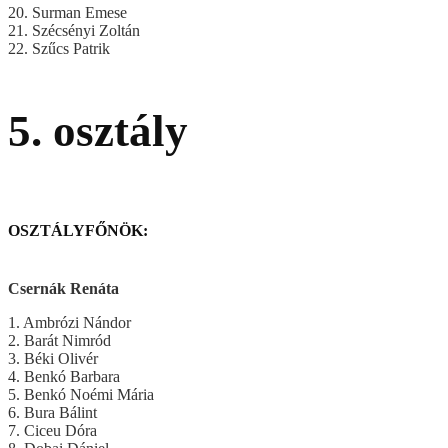
20. Surman Emese
21. Szécsényi Zoltán
22. Szűcs Patrik
5. osztály
OSZTÁLYFŐNÖK:
Csernák Renáta
1. Ambrózi Nándor
2. Barát Nimród
3. Béki Olivér
4. Benkó Barbara
5. Benkó Noémi Mária
6. Bura Bálint
7. Ciceu Dóra