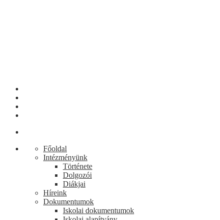
Főoldal
Intézményünk
Története
Dolgozói
Diákjai
Híreink
Dokumentumok
Iskolai dokumentumok
Iskolai alapítvány