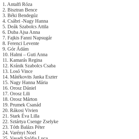
1. Antalfi Róza
2. Bisztran Bence
3. Béki Bendegúz
4. Csábri -Nagy Hanna
5. Deák Szabolcs Attila
6. Duba Ajsa Anna
7. Fajkis Fanni Napsugár
8. Ferenci Levente
9. Gór Ádám
10. Halmi – Guti Anna
11. Kamarás Regina
12. Kránik Szabolcs Csaba
13. Losó Vince
14. Mátékovits Janka Eszter
15. Nagy Hanna Mária
16. Orosz Dániel
17. Orosz Lili
18. Orosz Márton
19. Prumek Csanád
20. Rákosi Vivien
21. Stark Éva Lilla
22. Sztártya Csenge Zselyke
23. Tóth Balázs Péter
24. Varényi Noel
25. Vasadi Szófia Luca