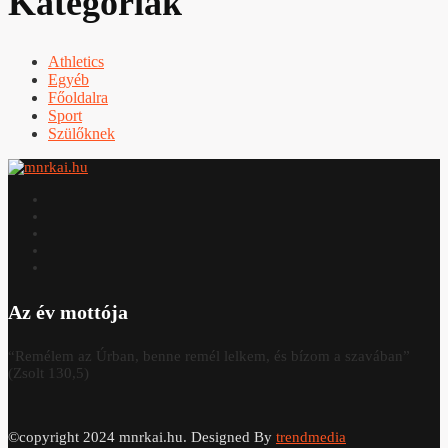
Kategóriák
Athletics
Egyéb
Főoldalra
Sport
Szülőknek
Az év mottója
“Remélem az Úrban, benne remél lelkem, és bízom a szavában”
(Zsolt 130,5)
©copyright 2024 mnrkai.hu. Designed By
trendmedia