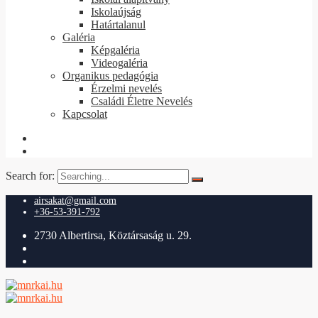
Iskolaújság
Határtalanul
Galéria
Képgaléria
Videogaléria
Organikus pedagógia
Érzelmi nevelés
Családi Életre Nevelés
Kapcsolat
Search for:
airsakat@gmail.com
+36-53-391-792
2730 Albertirsa, Köztársaság u. 29.