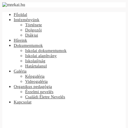
Főoldal
Intézményünk
Története
Dolgozói
Diákjai
Híreink
Dokumentumok
Iskolai dokumentumok
Iskolai alapítvány
Iskolaújság
Határtalanul
Galéria
Képgaléria
Videogaléria
Organikus pedagógia
Érzelmi nevelés
Családi Életre Nevelés
Kapcsolat