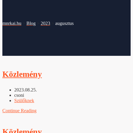
mnrkai.hu
>
Blog
>
2023
>
augusztus
Közlemény
2023.08.25.
csoni
Szülőknek
Continue Reading
Közlemény