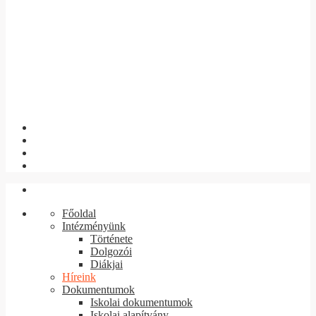
Főoldal
Intézményünk
Története
Dolgozói
Diákjai
Híreink
Dokumentumok
Iskolai dokumentumok
Iskolai alapítvány