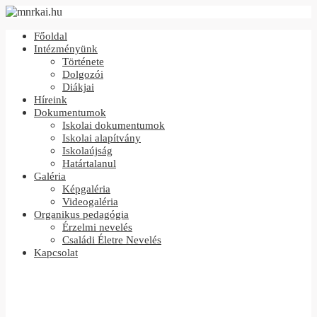
Főoldal
Intézményünk
Története
Dolgozói
Diákjai
Híreink
Dokumentumok
Iskolai dokumentumok
Iskolai alapítvány
Iskolaújság
Határtalanul
Galéria
Képgaléria
Videogaléria
Organikus pedagógia
Érzelmi nevelés
Családi Életre Nevelés
Kapcsolat