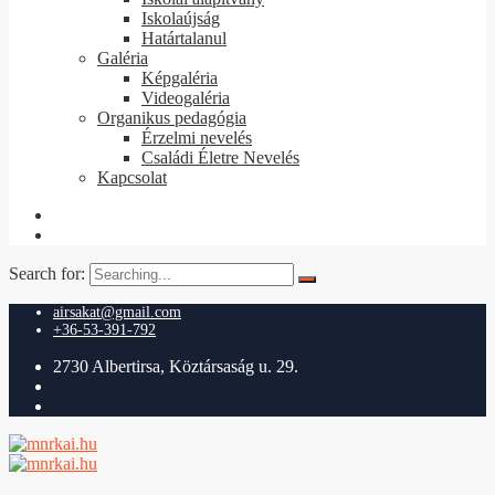
Iskolaújság
Határtalanul
Galéria
Képgaléria
Videogaléria
Organikus pedagógia
Érzelmi nevelés
Családi Életre Nevelés
Kapcsolat
Search for:
airsakat@gmail.com
+36-53-391-792
2730 Albertirsa, Köztársaság u. 29.