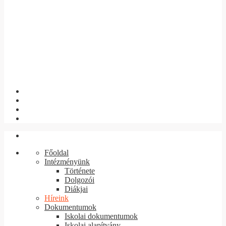
Főoldal
Intézményünk
Története
Dolgozói
Diákjai
Híreink
Dokumentumok
Iskolai dokumentumok
Iskolai alapítvány