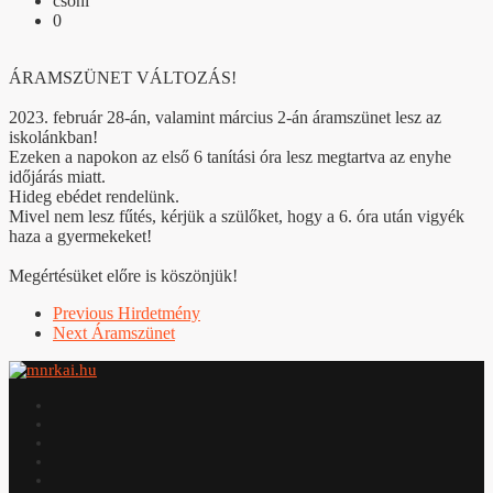
csoni
0
Á
RAMSZÜNET
VÁLTOZÁS!
2023. február 28-án, valamint március 2-án áramszünet lesz az
iskolánkban!
Ezeken a napokon az első 6 tanítási óra lesz megtartva az enyhe
időjárás miatt.
Hideg ebédet rendelünk.
Mivel nem lesz fűtés, kérjük a szülőket, hogy a 6. óra után vigyék
haza a gyermekeket!
Megértésüket előre is köszönjük!
Previous
Hirdetmény
Next
Áramszünet